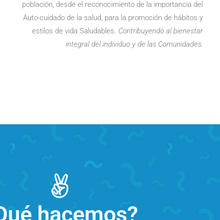
población, desde el reconocimiento de la importancia del
Auto-cuidado de la salud, para la promoción de hábitos y
estilos de vida Saludables.
Contribuyendo al bienestar
integral del individuo y de las Comunidades.
Qué hacemos?