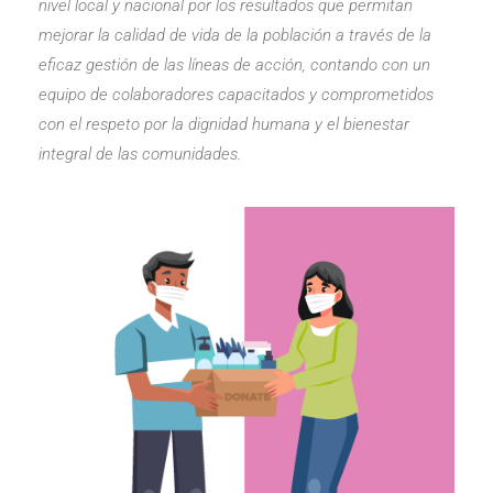
nivel local y nacional por los resultados que permitan
mejorar la calidad de vida de la población a través de la
eficaz gestión de las líneas de acción, contando con un
equipo de colaboradores capacitados y comprometidos
con el respeto por la dignidad humana y el bienestar
integral de las comunidades.