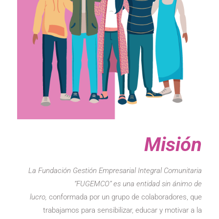
Misión
La Fundación Gestión Empresarial Integral Comunitaria
“FUGEMCO” es una entidad sin ánimo de
lucro,
conformada por un grupo de colaboradores, que
trabajamos para sensibilizar, educar y motivar a la