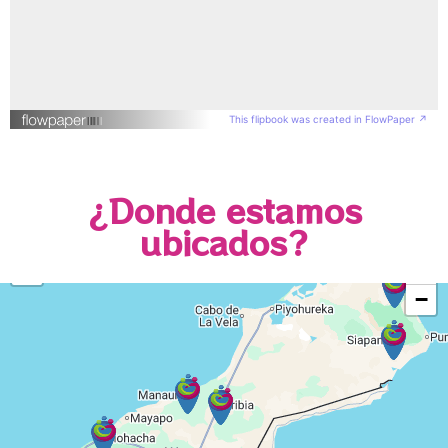
This flipbook was created in FlowPaper ↗
¿Donde estamos
ubicados?
+
−