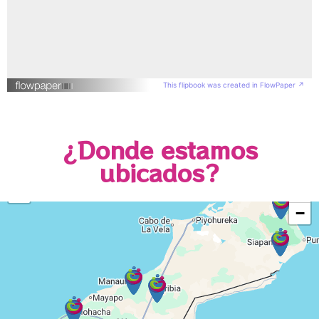
This flipbook was created in FlowPaper ↗
¿Donde estamos
ubicados?
+
−